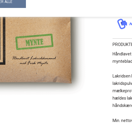
PRODUKT
Håndlavet 
mynteblad
Lakridsen 
lakridspul
mælkeprot
hældes lak
håndskære
Min. nett