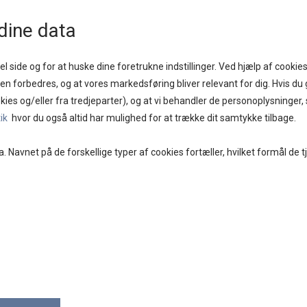
1 - 2 DAGE
GOD KUNDESERVICE
FRI FRAGT PÅ KØB OVER KR. 400,-
BYTTES
dine data
l side og for at huske dine foretrukne indstillinger. Ved hjælp af cookies
iden forbedres, og at vores markedsføring bliver relevant for dig. Hvis du g
kies og/eller fra tredjeparter), og at vi behandler de personoplysninger
E
BRANDS
DAMETØJ
SKO
ACCESSORIES
tik
hvor du også altid har mulighed for at trække dit samtykke tilbage.
a. Navnet på de forskellige typer af cookies fortæller, hvilket formål de t
BAGSV
79,00
På lager