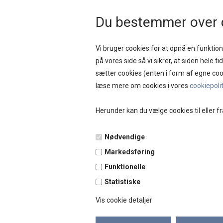
HURTIG LEVERING 
Du bestemmer over 
Vi bruger cookies for at opnå en funktione
på vores side så vi sikrer, at siden hele t
sætter cookies (enten i form af egne coo
NYHEDER
SAL
læse mere om cookies i vores
cookiepoli
Herunder kan du vælge cookies til eller fr
Forside
»
Brands
»
Bagsværd Lakrids
Nødvendige
Markedsføring
Funktionelle
Statistiske
Vis cookie detaljer