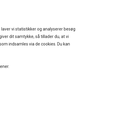
ERVICE I 14 DAGE
 laver vi statistikker og analyserer besøg
iver dit samtykke, så tillader du, at vi
, som indsamles via de cookies. Du kan
BEAUTY
BOLIG
jener.
ÆRD LAKRIDS, MYNTE, 160 GR
DKK