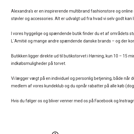
Alexandra’s er en inspirerende multibrand fashionstore og online sh
støvler og accessories. Alt er udvalgt ud fra hvad vi selv godt kan l
I vores hyggelige og spændende butik finder du et af områdets stø
L`Amitié og mange andre spændende danske brands – og der komm
Butikken ligger direkte ud til butikstorvet i Hørning, kun 10 – 1
indkøbsmuligheder på torvet.
Vi lægger vægt på en individuel og personlig betjening, både når d
medlem af vores kundeklub og du opnår rabatter på alle køb (dog 
Hvis du følger os og bliver venner med os på Facebook og Instra