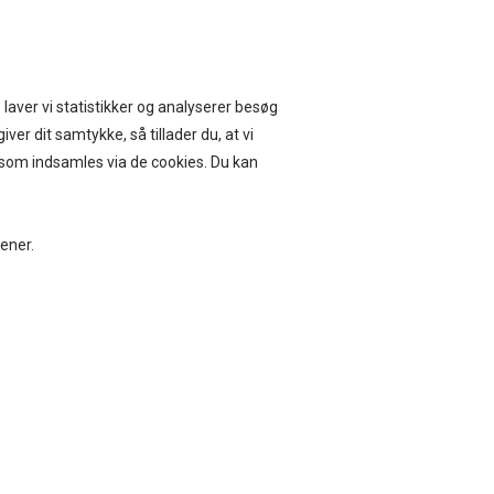
ERVICE I 14 DAGE
 laver vi statistikker og analyserer besøg
iver dit samtykke, så tillader du, at vi
, som indsamles via de cookies. Du kan
BEAUTY
BOLIG
jener.