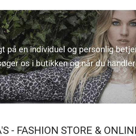
t på en individuel og personlig betje
øger os i butikken og når du handler
S - FASHION STORE & ONLI