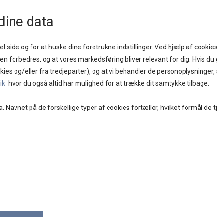
1 - 2 DAGE
GOD KUNDESERVICE
FRI FRAGT PÅ KØB OVER KR. 400,-
BYTTES
dine data
l side og for at huske dine foretrukne indstillinger. Ved hjælp af cookies
iden forbedres, og at vores markedsføring bliver relevant for dig. Hvis du g
kies og/eller fra tredjeparter), og at vi behandler de personoplysninger
E
BRANDS
DAMETØJ
SKO
ACCESSORIES
tik
hvor du også altid har mulighed for at trække dit samtykke tilbage.
a. Navnet på de forskellige typer af cookies fortæller, hvilket formål de t