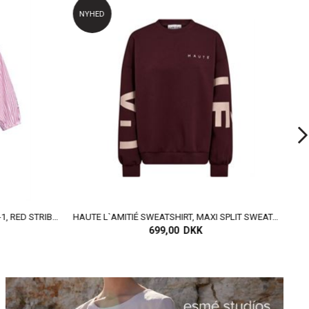
NYHED
NYHED
LOVE & DIVINE SKJORTE, LOVE1532-1, RED STRIBES EMB.
HAUTE L`AMITIÉ SWEATSHIRT, MAXI SPLIT SWEAT, WINE
CABANA LI
699,00 DKK