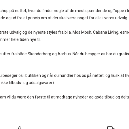
op på nettet, hvor du finder nogle af de mest spændende og ”oppe i tiden”
ide og ud fra et princip om at der skal være noget for alle i vores udvalg.
rste udvalg og de nyeste styles fra bl.a. Mos Mosh, Cabana Living, esmé
er hele tiden nye til.
5 minutter fra både Skanderborg og Aarhus. Når du besøger os har du gra
u besøger os i butikken og når du handler hos os på nettet, og husk at h
ikke tilbuds- og udsalgsvarer).
gram vil du være den første til at modtage nyheder og gode tilbud og d