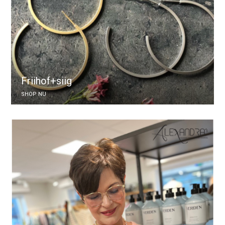
Friihof+siig
SHOP NU