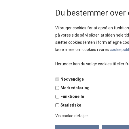
HURTIG LEVERING 
Du bestemmer over 
Vi bruger cookies for at opnå en funktione
på vores side så vi sikrer, at siden hele t
sætter cookies (enten i form af egne coo
NYHEDER
SAL
læse mere om cookies i vores
cookiepoli
Herunder kan du vælge cookies til eller fr
Forside
»
Bolig
»
Håndsprit
Håndsprit
Nødvendige
Markedsføring
Funktionelle
Statistiske
Vis cookie detaljer
Hurtig levering 1-2 dage