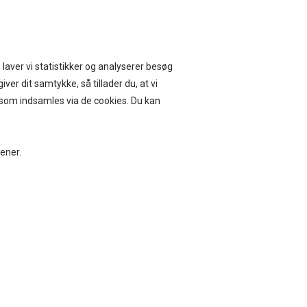
ERVICE I 14 DAGE
 laver vi statistikker og analyserer besøg
iver dit samtykke, så tillader du, at vi
, som indsamles via de cookies. Du kan
BEAUTY
BOLIG
jener.
400,-
Bytteservice i 14 dage