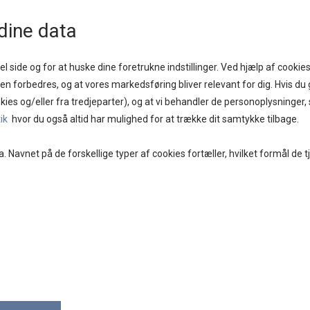
1 - 2 DAGE
GOD KUNDESERVICE
FRI FRAGT PÅ KØB OVER KR. 400,-
BYTTES
dine data
l side og for at huske dine foretrukne indstillinger. Ved hjælp af cookies
iden forbedres, og at vores markedsføring bliver relevant for dig. Hvis du g
kies og/eller fra tredjeparter), og at vi behandler de personoplysninger
E
BRANDS
DAMETØJ
SKO
ACCESSORIES
tik
hvor du også altid har mulighed for at trække dit samtykke tilbage.
a. Navnet på de forskellige typer af cookies fortæller, hvilket formål de t
God kundeservice
Fri fragt på køb over kr. 