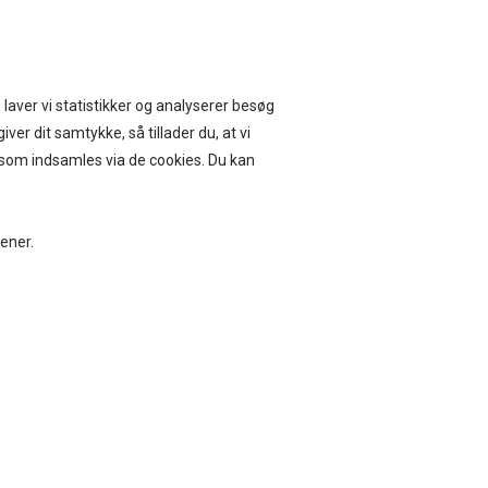
ERVICE I 14 DAGE
 laver vi statistikker og analyserer besøg
iver dit samtykke, så tillader du, at vi
, som indsamles via de cookies. Du kan
BEAUTY
BOLIG
jener.
her.