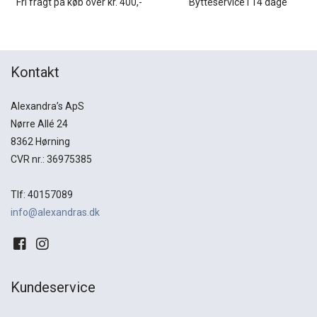
Fri fragt på køb over kr. 400,-
Bytteservice i 14 dage
Kontakt
Alexandra’s ApS
Nørre Allé 24
8362 Hørning
CVR nr.: 36975385
Tlf: 40157089
info@alexandras.dk
Kundeservice