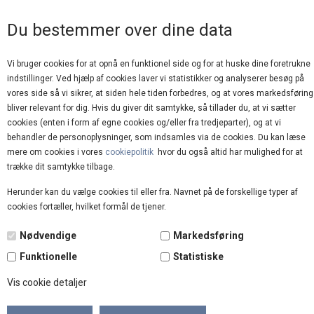
GOD KUNDESERVICE
Du bestemmer over dine data
Vi bruger cookies for at opnå en funktionel side og for at huske dine foretrukne
indstillinger. Ved hjælp af cookies laver vi statistikker og analyserer besøg på
vores side så vi sikrer, at siden hele tiden forbedres, og at vores markedsføring
bliver relevant for dig. Hvis du giver dit samtykke, så tillader du, at vi sætter
cookies (enten i form af egne cookies og/eller fra tredjeparter), og at vi
behandler de personoplysninger, som indsamles via de cookies. Du kan læse
mere om cookies i vores
cookiepolitik
hvor du også altid har mulighed for at
Forside
»
Brands
»
Vissevasse
trække dit samtykke tilbage.
Herunder kan du vælge cookies til eller fra. Navnet på de forskellige typer af
cookies fortæller, hvilket formål de tjener.
Nødvendige
Markedsføring
Funktionelle
Statistiske
Vis cookie detaljer