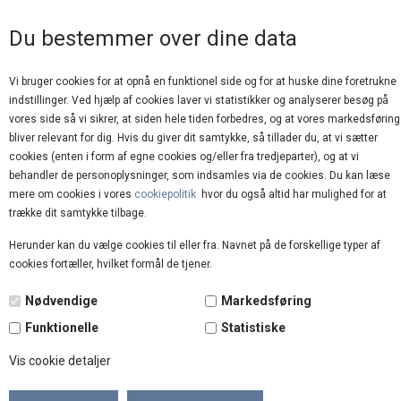
GOD KUNDESERVICE
Du bestemmer over dine data
Vi bruger cookies for at opnå en funktionel side og for at huske dine foretrukne
indstillinger. Ved hjælp af cookies laver vi statistikker og analyserer besøg på
vores side så vi sikrer, at siden hele tiden forbedres, og at vores markedsføring
bliver relevant for dig. Hvis du giver dit samtykke, så tillader du, at vi sætter
cookies (enten i form af egne cookies og/eller fra tredjeparter), og at vi
behandler de personoplysninger, som indsamles via de cookies. Du kan læse
mere om cookies i vores
cookiepolitik
hvor du også altid har mulighed for at
Forside
»
Brands
»
Tim og Simonsen
trække dit samtykke tilbage.
Herunder kan du vælge cookies til eller fra. Navnet på de forskellige typer af
cookies fortæller, hvilket formål de tjener.
Nødvendige
Markedsføring
Funktionelle
Statistiske
Vis cookie detaljer