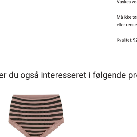
Vaskes ved
Må ikke tø
eller rens
Kvalitet:
r du også interesseret i følgende p