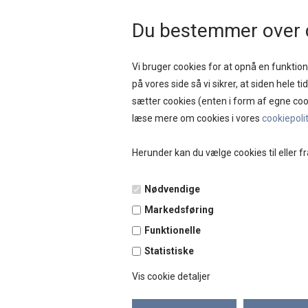
HURTIG LEVERING 
Du bestemmer over 
Vi bruger cookies for at opnå en funktione
på vores side så vi sikrer, at siden hele t
sætter cookies (enten i form af egne coo
NYHEDER
SAL
læse mere om cookies i vores
cookiepoli
Herunder kan du vælge cookies til eller fr
Forside
»
Brands
»
Tim og Simonsen
Nødvendige
Markedsføring
Funktionelle
Statistiske
Vis cookie detaljer