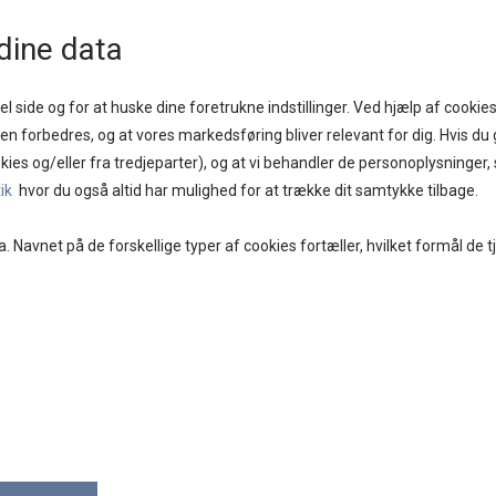
1 - 2 DAGE
GOD KUNDESERVICE
FRI FRAGT PÅ KØB OVER KR. 400,-
BYTTES
dine data
l side og for at huske dine foretrukne indstillinger. Ved hjælp af cookies
iden forbedres, og at vores markedsføring bliver relevant for dig. Hvis du g
kies og/eller fra tredjeparter), og at vi behandler de personoplysninger
E
BRANDS
DAMETØJ
SKO
ACCESSORIES
tik
hvor du også altid har mulighed for at trække dit samtykke tilbage.
a. Navnet på de forskellige typer af cookies fortæller, hvilket formål de t
TIM O
SHIRT
399,0
Vælg Større