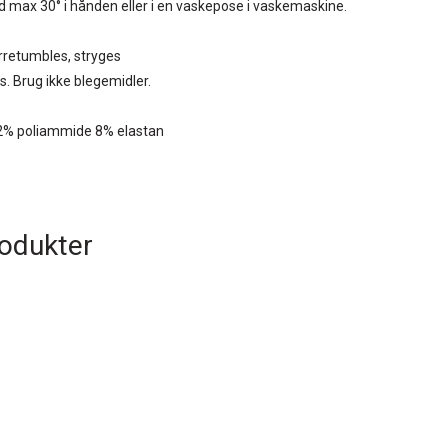
 max 30° i hånden eller i en vaskepose i vaskemaskine.
rretumbles, stryges
es. Brug ikke blegemidler.
 92% poliammide 8% elastan
rodukter