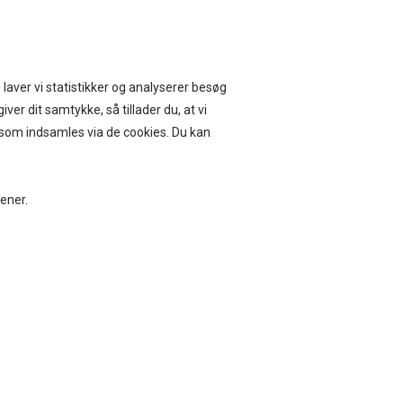
ERVICE I 14 DAGE
 laver vi statistikker og analyserer besøg
iver dit samtykke, så tillader du, at vi
, som indsamles via de cookies. Du kan
BEAUTY
BOLIG
jener.
G SIMONSEN T-SHIRT, ISA STRIPE T-
 LS, ROSA ANTICO
0
DKK
lse