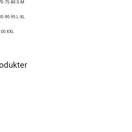
70-75-80 S-M
5-90-95 L-XL
100 XXL
rodukter