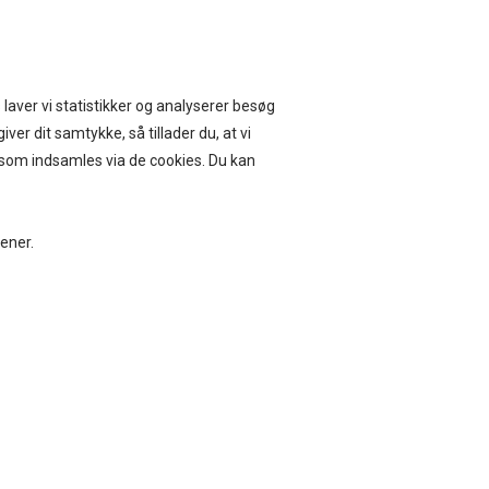
ERVICE I 14 DAGE
 laver vi statistikker og analyserer besøg
iver dit samtykke, så tillader du, at vi
, som indsamles via de cookies. Du kan
BEAUTY
BOLIG
jener.
G SIMONSEN, W226 ASTA WIDE BRA,
0
DKK
lse