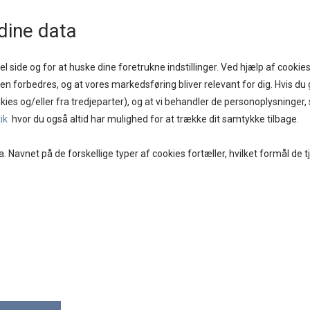
1 - 2 DAGE
GOD KUNDESERVICE
FRI FRAGT PÅ KØB OVER KR. 400,-
BYTTES
dine data
l side og for at huske dine foretrukne indstillinger. Ved hjælp af cookies
iden forbedres, og at vores markedsføring bliver relevant for dig. Hvis du g
kies og/eller fra tredjeparter), og at vi behandler de personoplysninger
E
BRANDS
DAMETØJ
SKO
ACCESSORIES
tik
hvor du også altid har mulighed for at trække dit samtykke tilbage.
a. Navnet på de forskellige typer af cookies fortæller, hvilket formål de t
TIM O
NOCE
169,0
Vælg Større