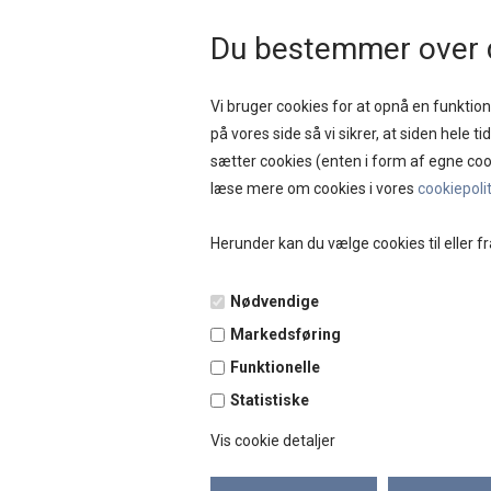
HURTIG LEVERING 
Du bestemmer over 
Vi bruger cookies for at opnå en funktione
på vores side så vi sikrer, at siden hele t
sætter cookies (enten i form af egne coo
NYHEDER
SAL
læse mere om cookies i vores
cookiepoli
Herunder kan du vælge cookies til eller fr
Forside
»
Brands
»
Tim og Simonsen
Nødvendige
Markedsføring
Funktionelle
Statistiske
Vis cookie detaljer