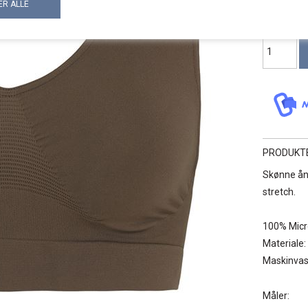
PRODUKT
Skønne ån
stretch.
100% Micr
Materiale
Maskinvas
Måler: