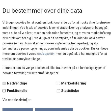
GOD KUNDESERVICE
Du bestemmer over dine data
Vi bruger cookies for at opnå en funktionel side og for at huske dine foretrukne
indstillinger. Ved hjælp af cookies laver vi statistikker og analyserer besøg på
vores side så vi sikrer, at siden hele tiden forbedres, og at vores markedsføring
bliver relevant for dig. Hvis du giver dit samtykke, så tillader du, at vi sætter
cookies (enten i form af egne cookies og/eller fra tredjeparter), og at vi
behandler de personoplysninger, som indsamles via de cookies. Du kan læse
mere om cookies i vores
cookiepolitik
hvor du også altid har mulighed for at
Forside
»
Brands
»
Teministeriet
trække dit samtykke tilbage.
Herunder kan du vælge cookies til eller fra. Navnet på de forskellige typer af
cookies fortæller, hvilket formål de tjener.
Nødvendige
Markedsføring
Funktionelle
Statistiske
Vis cookie detaljer