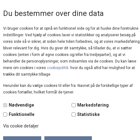
GOD KUNDESERVICE
Du bestemmer over dine data
Vi bruger cookies for at opnå en funktionel side og for at huske dine foretrukne
indstillinger. Ved hjælp af cookies laver vi statistikker og analyserer besøg på
vores side så vi sikrer, at siden hele tiden forbedres, og at vores markedsføring
bliver relevant for dig. Hvis du giver dit samtykke, så tillader du, at vi sætter
cookies (enten i form af egne cookies og/eller fra tredjeparter), og at vi
behandler de personoplysninger, som indsamles via de cookies. Du kan læse
mere om cookies i vores
cookiepolitik
hvor du også altid har mulighed for at
Forside
»
Brands
»
Nü Denmark
trække dit samtykke tilbage.
Herunder kan du vælge cookies til eller fra. Navnet på de forskellige typer af
TILBUD
cookies fortæller, hvilket formål de tjener.
50%
Nødvendige
Markedsføring
Funktionelle
Statistiske
Vis cookie detaljer