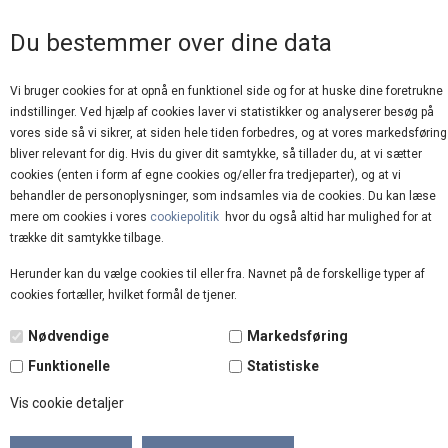
GOD KUNDESERVICE
Du bestemmer over dine data
Vi bruger cookies for at opnå en funktionel side og for at huske dine foretrukne
indstillinger. Ved hjælp af cookies laver vi statistikker og analyserer besøg på
vores side så vi sikrer, at siden hele tiden forbedres, og at vores markedsføring
bliver relevant for dig. Hvis du giver dit samtykke, så tillader du, at vi sætter
cookies (enten i form af egne cookies og/eller fra tredjeparter), og at vi
behandler de personoplysninger, som indsamles via de cookies. Du kan læse
mere om cookies i vores
cookiepolitik
hvor du også altid har mulighed for at
Forside
»
Brands
»
Nailberry
trække dit samtykke tilbage.
Herunder kan du vælge cookies til eller fra. Navnet på de forskellige typer af
cookies fortæller, hvilket formål de tjener.
Nødvendige
Markedsføring
Funktionelle
Statistiske
Vis cookie detaljer