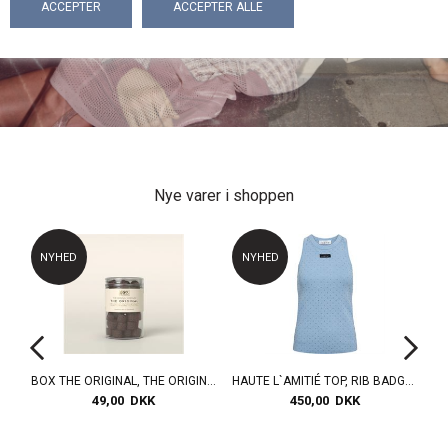
Nye varer i shoppen
NYHED
NYHED
BOX THE ORIGINAL, THE ORIGINAL WINEGUM, THE ORIGINAL, 100% VEGAN
HAUTE L`AMITIÉ TOP, RIB BADGE ACID STONE TANK, PALE BLUE ACID WASH
HAUTE L`AMITIÉ SKJORTE,ENIGMA NS LOGO SHIRT, MUD
450,00 DKK
1.100,00 DKK