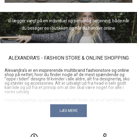
Vi lægger vægt på en individuel og personlig betjening, både når
du besøger os i butikken og når du handler online
ALEXANDRA'S - FASHION STORE & ONLINE SHOPPING
Alexandra’s er en inspirerende multibrand fashionstore og online
shop på nettet, hvor du finder nogle af de mest spændende og
”oppe i tiden” designs til kvinder i alle aldre, alt fra designertøj, sko
og støvler og accessories. Alt er udvalgt ud fra hvad vi selv godt
kan lide og ud fra et princip om at der skal være noget for alle i
vores udvalg.
I vores hyggelige og spændende butik finder du et af områdets
største udvalg og de nyeste styles fra bl.a. Mos Mosh, Cabana
Living, esmé studios, Co’Couture, Prepair, Second Female,
LÆS MERE
Friihof+siig, Haute L`Amitié og mange andre spændende danske
brands – og der kommer hele tiden nye til.
Butikken ligger direkte ud til butikstorvet i Hørning, kun 10 – 15
minutter fra både Skanderborg og Aarhus. Når du besøger os har
du gratis parkering lige ved døren og med mange gode