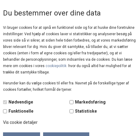
GOD KUNDESERVICE
Du bestemmer over dine data
Vi bruger cookies for at opnå en funktionel side og for at huske dine foretrukne
indstillinger. Ved hjælp af cookies laver vi statistikker og analyserer besøg på
vores side så vi sikrer, at siden hele tiden forbedres, og at vores markedsføring
bliver relevant for dig. Hvis du giver dit samtykke, så tillader du, at vi sætter
cookies (enten i form af egne cookies og/eller fra tredjeparter), og at vi
behandler de personoplysninger, som indsamles via de cookies. Du kan læse
mere om cookies i vores
cookiepolitik
hvor du også altid har mulighed for at
Forside
»
Brands
»
Haute L`Amitié
trække dit samtykke tilbage.
Herunder kan du vælge cookies til eller fra. Navnet på de forskellige typer af
TILBUD
cookies fortæller, hvilket formål de tjener.
50%
Nødvendige
Markedsføring
Funktionelle
Statistiske
Vis cookie detaljer