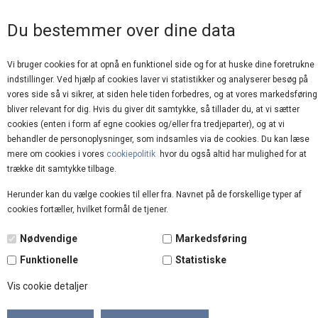
GOD KUNDESERVICE
Du bestemmer over dine data
Vi bruger cookies for at opnå en funktionel side og for at huske dine foretrukne
indstillinger. Ved hjælp af cookies laver vi statistikker og analyserer besøg på
vores side så vi sikrer, at siden hele tiden forbedres, og at vores markedsføring
bliver relevant for dig. Hvis du giver dit samtykke, så tillader du, at vi sætter
cookies (enten i form af egne cookies og/eller fra tredjeparter), og at vi
behandler de personoplysninger, som indsamles via de cookies. Du kan læse
mere om cookies i vores
cookiepolitik
hvor du også altid har mulighed for at
Forside
»
Brands
»
Esmé Studios
trække dit samtykke tilbage.
Herunder kan du vælge cookies til eller fra. Navnet på de forskellige typer af
TILBUD
cookies fortæller, hvilket formål de tjener.
50%
Nødvendige
Markedsføring
Funktionelle
Statistiske
Vis cookie detaljer