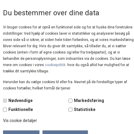
GOD KUNDESERVICE
Du bestemmer over dine data
Vi bruger cookies for at opnå en funktionel side og for at huske dine foretrukne
indstillinger. Ved hjælp af cookies laver vi statistikker og analyserer besøg på
vores side så vi sikrer, at siden hele tiden forbedres, og at vores markedsføring
bliver relevant for dig. Hvis du giver dit samtykke, så tillader du, at vi sætter
cookies (enten i form af egne cookies og/eller fra tredjeparter), og at vi
behandler de personoplysninger, som indsamles via de cookies. Du kan læse
mere om cookies i vores
cookiepolitik
hvor du også altid har mulighed for at
Forside
»
Brands
»
Copenhagen Shoes
trække dit samtykke tilbage.
Herunder kan du vælge cookies til eller fra. Navnet på de forskellige typer af
cookies fortæller, hvilket formål de tjener.
Nødvendige
Markedsføring
Funktionelle
Statistiske
Vis cookie detaljer