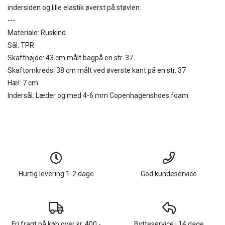
indersiden og lille elastik øverst på støvlen.
---
Materiale: Ruskind
Sål: TPR
Skafthøjde: 43 cm målt bagpå en str. 37
Skaftomkreds: 38 cm målt ved øverste kant på en str. 37
Hæl: 7 cm
Indersål: Læder og med 4-6 mm Copenhagenshoes foam
Hurtig levering 1-2 dage
God kundeservice
Fri fragt på køb over kr. 400,-
Bytteservice i 14 dage