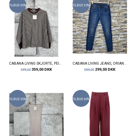
TILBUD 40%
TILBUD 50%
CABANA LIVING SKJORTE, PEITER 7381, BROWN/BEIGE
CABANA LIVING JEANS, ORIANA 1217314, DARK DENIM
359,00 DKK
299,00 DKK
599,00
599,00
TILBUD 30%
TILBUD 60%