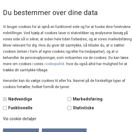
GOD KUNDESERVICE
Du bestemmer over dine data
Vi bruger cookies for at opnå en funktionel side og for at huske dine foretrukne
indstillinger. Ved hjælp af cookies laver vi statistikker og analyserer besøg på
vores side så vi sikrer, at siden hele tiden forbedres, og at vores markedsføring
bliver relevant for dig. Hvis du giver dit samtykke, så tillader du, at vi sætter
cookies (enten i form af egne cookies og/eller fra tredjeparter), og at vi
behandler de personoplysninger, som indsamles via de cookies. Du kan læse
mere om cookies i vores
cookiepolitik
hvor du også altid har mulighed for at
Forside
»
Brands
»
Cabana Living
trække dit samtykke tilbage.
Herunder kan du vælge cookies til eller fra. Navnet på de forskellige typer af
TILBUD
cookies fortæller, hvilket formål de tjener.
50%
Nødvendige
Markedsføring
Funktionelle
Statistiske
Vis cookie detaljer