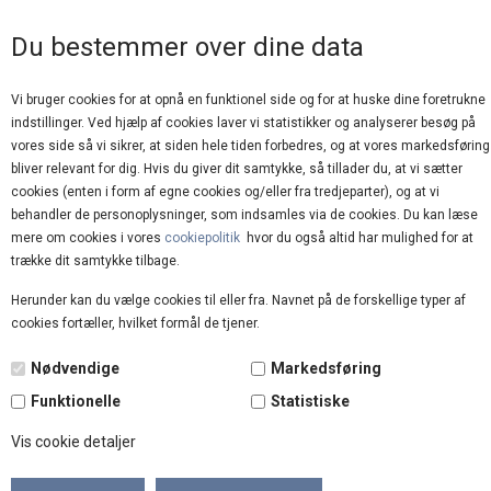
GOD KUNDESERVICE
Du bestemmer over dine data
Vi bruger cookies for at opnå en funktionel side og for at huske dine foretrukne
indstillinger. Ved hjælp af cookies laver vi statistikker og analyserer besøg på
vores side så vi sikrer, at siden hele tiden forbedres, og at vores markedsføring
bliver relevant for dig. Hvis du giver dit samtykke, så tillader du, at vi sætter
cookies (enten i form af egne cookies og/eller fra tredjeparter), og at vi
behandler de personoplysninger, som indsamles via de cookies. Du kan læse
mere om cookies i vores
cookiepolitik
hvor du også altid har mulighed for at
Forside
»
Brands
»
Black Colour
trække dit samtykke tilbage.
Herunder kan du vælge cookies til eller fra. Navnet på de forskellige typer af
cookies fortæller, hvilket formål de tjener.
NYHED
Nødvendige
Markedsføring
Funktionelle
Statistiske
Vis cookie detaljer