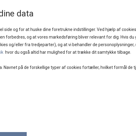
1 - 2 DAGE
GOD KUNDESERVICE
FRI FRAGT PÅ KØB OVER KR. 400,-
BYTTES
dine data
l side og for at huske dine foretrukne indstillinger. Ved hjælp af cookies
iden forbedres, og at vores markedsføring bliver relevant for dig. Hvis du g
kies og/eller fra tredjeparter), og at vi behandler de personoplysninger
E
BRANDS
DAMETØJ
SKO
ACCESSORIES
tik
hvor du også altid har mulighed for at trække dit samtykke tilbage.
a. Navnet på de forskellige typer af cookies fortæller, hvilket formål de t
BLAC
DRESS
389,4
Vælg Større