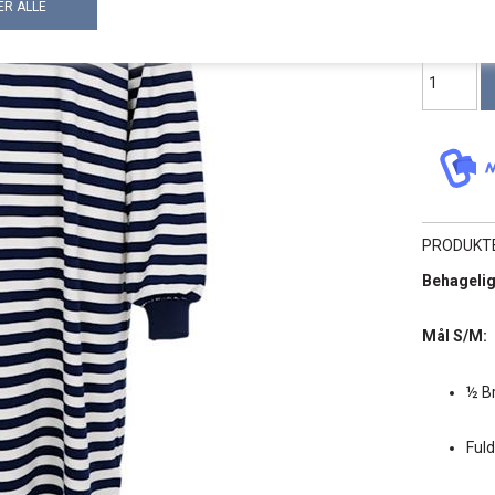
PRODUKT
Behagelig
Mål S/M:
½ B
Ful