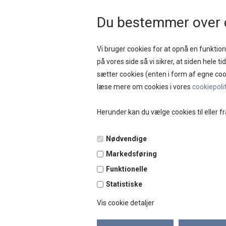
HURTIG LEVERING 
Du bestemmer over 
Vi bruger cookies for at opnå en funktione
på vores side så vi sikrer, at siden hele t
sætter cookies (enten i form af egne coo
NYHEDER
SAL
læse mere om cookies i vores
cookiepoli
Herunder kan du vælge cookies til eller fr
Forside
»
Brands
»
Black Colour
Nødvendige
TILBUD
Markedsføring
40%
Funktionelle
Statistiske
Vis cookie detaljer