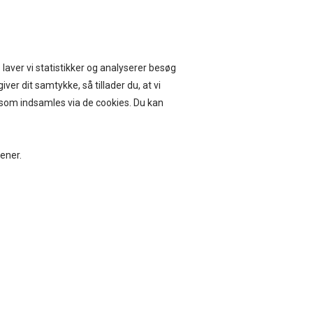
ERVICE I 14 DAGE
 laver vi statistikker og analyserer besøg
iver dit samtykke, så tillader du, at vi
, som indsamles via de cookies. Du kan
BEAUTY
BOLIG
jener.
K COLOUR KJOLE, BCMAISY POLO
, NAVY
0
DKK
649,00
lse