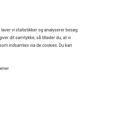
ERVICE I 14 DAGE
 laver vi statistikker og analyserer besøg
iver dit samtykke, så tillader du, at vi
, som indsamles via de cookies. Du kan
BEAUTY
BOLIG
jener.
 COLOUR BCROYA 3-PCS.SET,
EE/SOFT PINK
DKK