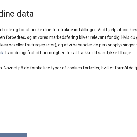
1 - 2 DAGE
GOD KUNDESERVICE
FRI FRAGT PÅ KØB OVER KR. 400,-
BYTTES
dine data
l side og for at huske dine foretrukne indstillinger. Ved hjælp af cookies
iden forbedres, og at vores markedsføring bliver relevant for dig. Hvis du g
kies og/eller fra tredjeparter), og at vi behandler de personoplysninger
E
BRANDS
DAMETØJ
SKO
ACCESSORIES
tik
hvor du også altid har mulighed for at trække dit samtykke tilbage.
a. Navnet på de forskellige typer af cookies fortæller, hvilket formål de t
BLACK
COFF
59,00
På lager