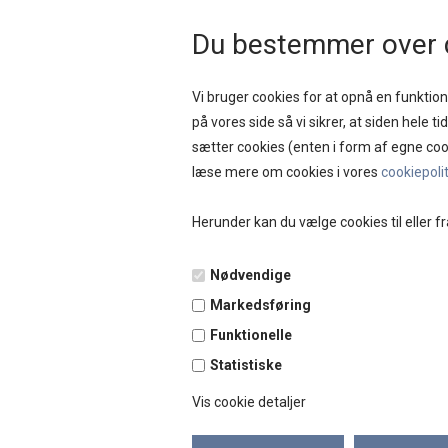
HURTIG LEVERING 
Du bestemmer over 
Vi bruger cookies for at opnå en funktione
på vores side så vi sikrer, at siden hele t
sætter cookies (enten i form af egne coo
NYHEDER
SAL
læse mere om cookies i vores
cookiepoli
Herunder kan du vælge cookies til eller fr
Forside
»
Brands
»
Black Colour
Nødvendige
Markedsføring
Funktionelle
Statistiske
Vis cookie detaljer