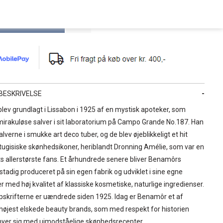
BESKRIVELSE
ev grundlagt i Lissabon i 1925 af en mystisk apoteker, som
irakuløse salver i sit laboratorium på Campo Grande No.187. Han
lverne i smukke art deco tuber, og de blev øjeblikkeligt et hit
tugisiske skønhedsikoner, heriblandt Dronning Amélie, som var en
 allerstørste fans. Et århundrede senere bliver Benamôrs
stadig produceret på sin egen fabrik og udviklet i sine egne
er med høj kvalitet af klassiske kosmetiske, naturlige ingredienser.
pskrifterne er uændrede siden 1925. Idag er Benamôr et af
højest elskede beauty brands, som med respekt for historien
rnyer sig med uimodståelige skønhedsrecepter.