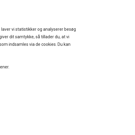
ERVICE I 14 DAGE
 laver vi statistikker og analyserer besøg
iver dit samtykke, så tillader du, at vi
, som indsamles via de cookies. Du kan
BEAUTY
BOLIG
jener.
MÔR BODY LOTION, GORDÍSSIMO
LOTION (PUMP) 300 ML
0
DKK