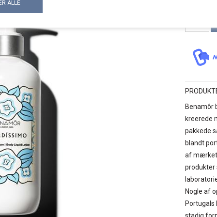
PRODUKT
Benamôr bl
kreerede m
pakkede sa
blandt por
af mærkets
produkter 
laboratori
Nogle af o
Portugals 
stadig fo