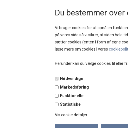
HURTIG LEVERING 
Du bestemmer over 
Vi bruger cookies for at opnå en funktione
på vores side så vi sikrer, at siden hele t
sætter cookies (enten i form af egne coo
NYHEDER
SAL
læse mere om cookies i vores
cookiepoli
Herunder kan du vælge cookies til eller fr
Forside
»
Brands
»
Benamôr
Nødvendige
Markedsføring
Funktionelle
Statistiske
Vis cookie detaljer