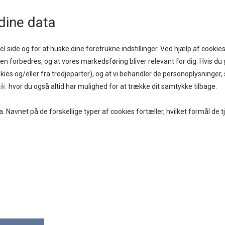
1 - 2 DAGE
GOD KUNDESERVICE
FRI FRAGT PÅ KØB OVER KR. 400,-
BYTTES
dine data
l side og for at huske dine foretrukne indstillinger. Ved hjælp af cookies
iden forbedres, og at vores markedsføring bliver relevant for dig. Hvis du g
kies og/eller fra tredjeparter), og at vi behandler de personoplysninger
E
BRANDS
DAMETØJ
SKO
ACCESSORIES
tik
hvor du også altid har mulighed for at trække dit samtykke tilbage.
a. Navnet på de forskellige typer af cookies fortæller, hvilket formål de t
BENA
BODY 
158,0
På lager