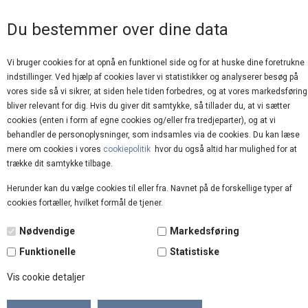
GOD KUNDESERVICE
Du bestemmer over dine data
Vi bruger cookies for at opnå en funktionel side og for at huske dine foretrukne
indstillinger. Ved hjælp af cookies laver vi statistikker og analyserer besøg på
vores side så vi sikrer, at siden hele tiden forbedres, og at vores markedsføring
bliver relevant for dig. Hvis du giver dit samtykke, så tillader du, at vi sætter
cookies (enten i form af egne cookies og/eller fra tredjeparter), og at vi
behandler de personoplysninger, som indsamles via de cookies. Du kan læse
mere om cookies i vores
cookiepolitik
hvor du også altid har mulighed for at
Forside
»
Brands
»
Beck Söndergaard
trække dit samtykke tilbage.
Herunder kan du vælge cookies til eller fra. Navnet på de forskellige typer af
cookies fortæller, hvilket formål de tjener.
Nødvendige
Markedsføring
Funktionelle
Statistiske
Vis cookie detaljer