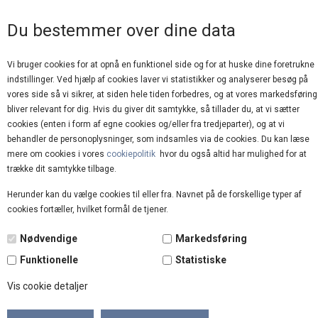
GOD KUNDESERVICE
Du bestemmer over dine data
Vi bruger cookies for at opnå en funktionel side og for at huske dine foretrukne
indstillinger. Ved hjælp af cookies laver vi statistikker og analyserer besøg på
vores side så vi sikrer, at siden hele tiden forbedres, og at vores markedsføring
bliver relevant for dig. Hvis du giver dit samtykke, så tillader du, at vi sætter
cookies (enten i form af egne cookies og/eller fra tredjeparter), og at vi
behandler de personoplysninger, som indsamles via de cookies. Du kan læse
mere om cookies i vores
cookiepolitik
hvor du også altid har mulighed for at
Forside
»
Brands
»
Åbenlys
trække dit samtykke tilbage.
Herunder kan du vælge cookies til eller fra. Navnet på de forskellige typer af
cookies fortæller, hvilket formål de tjener.
Nødvendige
Markedsføring
Funktionelle
Statistiske
Vis cookie detaljer